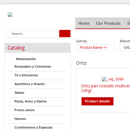
Home
Our Products
S
Sort by
Manufa
Catalog
Product Name +/-
Orti
Alimentación
Ortiz
Envasados y Conservas
Té e Infusiones
Aperitivos y Snacks
Ortiz pan tostado multice
240gr
Salsas
Product details
Pasta, Arroz y Harina
Frutos secos
Huevos
Condimentos y Especias