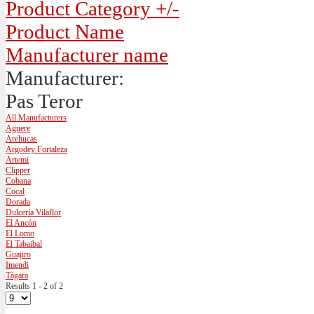
Product Category +/-
Product Name
Manufacturer name
Manufacturer:
Pas Teror
All Manufacturers
Aguere
Arehucas
Argodey Fortaleza
Artemi
Clipper
Cobana
Cocal
Dorada
Dulcería Vilaflor
El Ancón
El Lomo
El Tabaibal
Guajiro
Imendi
Tágara
Results 1 - 2 of 2