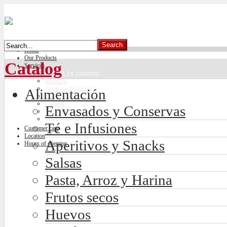
Home
Our Products
Catalog
Services
Car park for customers
Butchery
Credit card payment
Alimentación
Freshly made bread
Lockers
Envasados y Conservas
Climate control
Té e Infusiones
Customer care
Location
Aperitivos y Snacks
Hours of opening
Salsas
Pasta, Arroz y Harina
Frutos secos
Huevos