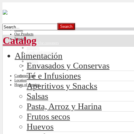
Home
Our Products
Catalog
Services
Car park for customers
Butchery
Credit card payment
Alimentación
Freshly made bread
Lockers
Envasados y Conservas
Climate control
Té e Infusiones
Customer care
Location
Aperitivos y Snacks
Hours of opening
Salsas
Pasta, Arroz y Harina
Frutos secos
Huevos