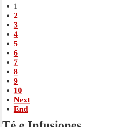
1
2
3
4
5
6
7
8
9
10
Next
End
Té e Infusiones