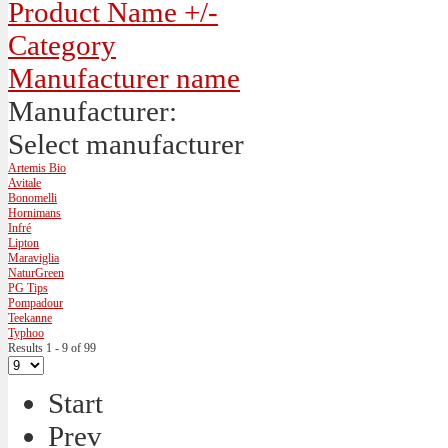
Product Name +/-
Category
Manufacturer name
Manufacturer:
Select manufacturer
Artemis Bio
Avitale
Bonomelli
Hornimans
Infré
Lipton
Maraviglia
NaturGreen
PG Tips
Pompadour
Teekanne
Typhoo
Results 1 - 9 of 99
Start
Prev