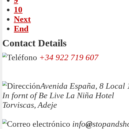
9
10
Next
End
Contact Details
+34 922 719 607
Avenida España, 8 Local 
In fornt of Be Live La Niña Hotel
Torviscas, Adeje
info
@
stopandsh