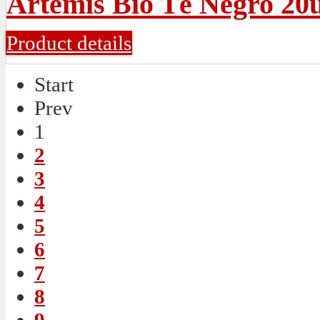
Artemis Bio Té Negro 20
Product details
Start
Prev
1
2
3
4
5
6
7
8