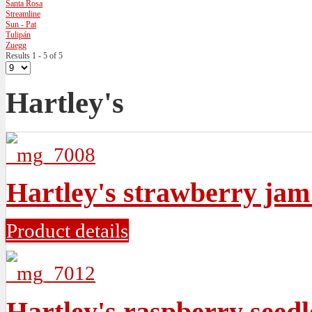
Santa Rosa
Streamline
Sun - Pat
Tulipán
Zuegg
Results 1 - 5 of 5
Hartley's
Hartley's strawberry jam
Product details
Hartley's raspberry seedl