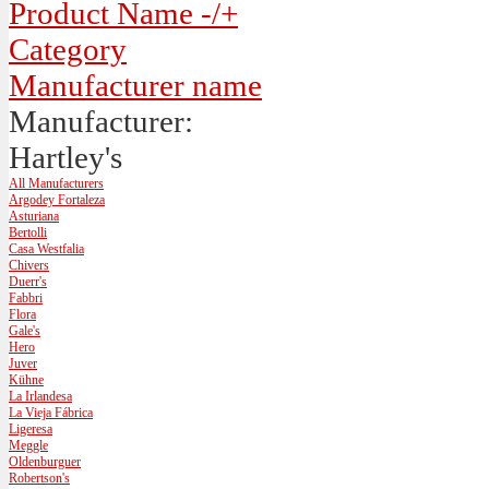
Product Name -/+
Category
Manufacturer name
Manufacturer:
Hartley's
All Manufacturers
Argodey Fortaleza
Asturiana
Bertolli
Casa Westfalia
Chivers
Duerr's
Fabbri
Flora
Gale's
Hero
Juver
Kühne
La Irlandesa
La Vieja Fábrica
Ligeresa
Meggle
Oldenburguer
Robertson's