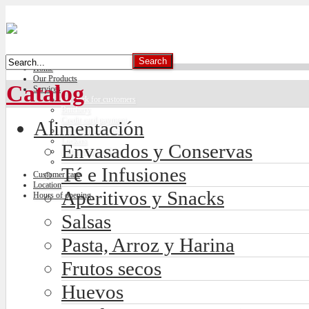
Home
Our Products
Catalog
Services
Car park for customers
Butchery
Credit card payment
Alimentación
Freshly made bread
Lockers
Envasados y Conservas
Climate control
Té e Infusiones
Customer care
Location
Aperitivos y Snacks
Hours of opening
Salsas
Pasta, Arroz y Harina
Frutos secos
Huevos