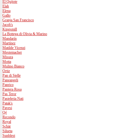
El Quijote
Elah
Elena
Gallo
Granja San Francisco
Jacob's
Kingsmill
La Bottega di Olivia & Marino
Mandarín
Martínez
Matilde Vicenzi
Mestemacher
Misura
Motta
Mulino Bianco
Ortiz
Pan di Stelle
Paneangeli
Panrico
Pantera Rosa
Pas Teror
Pasteleria Nati
Patak's
Pavesi
Qé
Recondo
Royal
Schär
Silueta
Sunblest