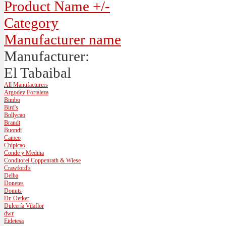
Product Name +/-
Category
Manufacturer name
Manufacturer:
El Tabaibal
All Manufacturers
Argodey Fortaleza
Bimbo
Bird's
Bollycao
Brandt
Buondi
Cameo
Chipicao
Conde y Medina
Conditorei Coppenrath & Wiese
Crawford's
Delba
Donetes
Donuts
Dr. Oetker
Dulcería Vilaflor
dwr
Eidetesa