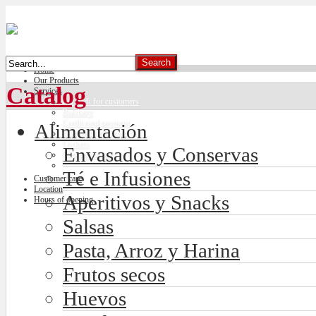
Home
Our Products
Catalog
Services
Car park for customers
Butchery
Credit card payment
Alimentación
Freshly made bread
Lockers
Envasados y Conservas
Climate control
Té e Infusiones
Customer care
Location
Aperitivos y Snacks
Hours of opening
Salsas
Pasta, Arroz y Harina
Frutos secos
Huevos