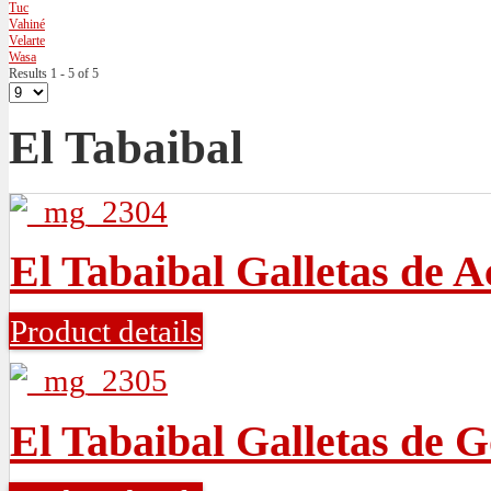
Tuc
Vahiné
Velarte
Wasa
Results 1 - 5 of 5
El Tabaibal
El Tabaibal Galletas de A
Product details
El Tabaibal Galletas de G